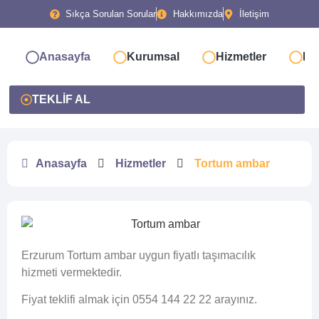
Sıkça Sorulan Sorular
Hakkımızda
İletişim
Anasayfa
Kurumsal
Hizmetler
Bl
TEKLİF AL
Anasayfa
Hizmetler
Tortum ambar
Erzurum Tortum ambar uygun fiyatlı taşımacılık
hizmeti vermektedir.
Fiyat teklifi almak için 0554 144 22 22 arayınız.