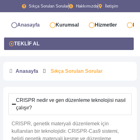
Sıkça Sorulan Sorular
Hakkımızda
İletişim
Anasayfa
Kurumsal
Hizmetler
Bl
TEKLİF AL
Anasayfa
Sıkça Sorulan Sorular
CRISPR nedir ve gen düzenleme teknolojisi nasıl
çalışır?
CRISPR, genetik materyali düzenlemek için
kullanılan bir teknolojidir. CRISPR-Cas9 sistemi,
belirli genetik materyali kesme ve düzenleme